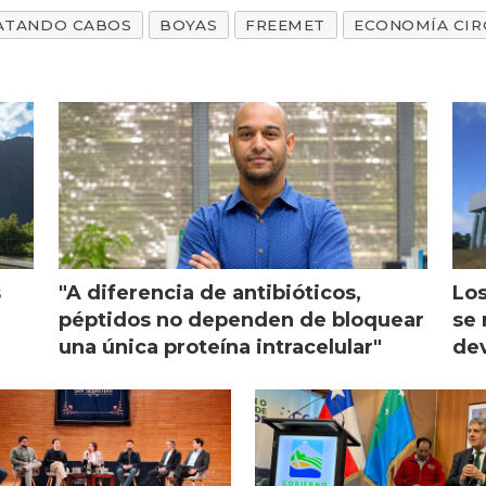
ATANDO CABOS
BOYAS
FREEMET
ECONOMÍA CIR
s
"A diferencia de antibióticos,
Los
péptidos no dependen de bloquear
se 
una única proteína intracelular"
dev