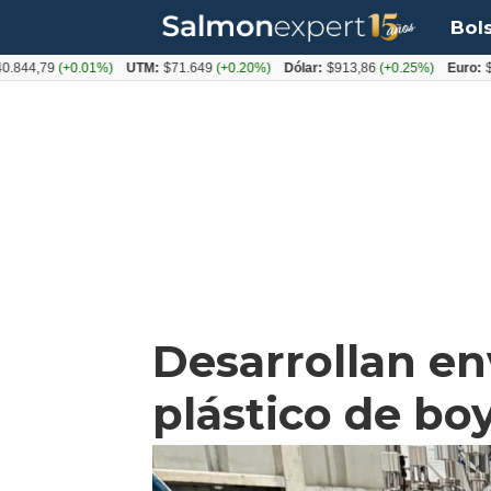
Bol
79
(+0.01%)
UTM:
$71.649
(+0.20%)
Dólar:
$913,86
(+0.25%)
Euro:
$1053,0
Desarrollan e
plástico de bo