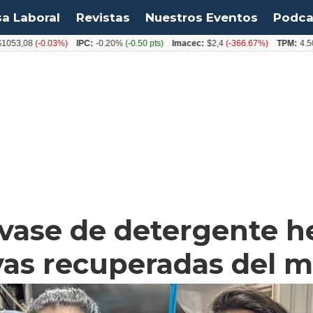
sa Laboral
Revistas
Nuestros Eventos
Podca
8
(-0.03%)
IPC:
-0.20%
(-0.50 pts)
Imacec:
$2,4
(-366.67%)
TPM:
4.50%
(0.0
nvase de detergente 
yas recuperadas del m