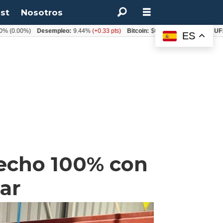
st
Nosotros
0%)
Desempleo:
9.44%
(+0.33 pts)
Bitcoin:
$64.600,08
(+2.93%)
UF:
$40.8
ES
hecho 100% con
ar