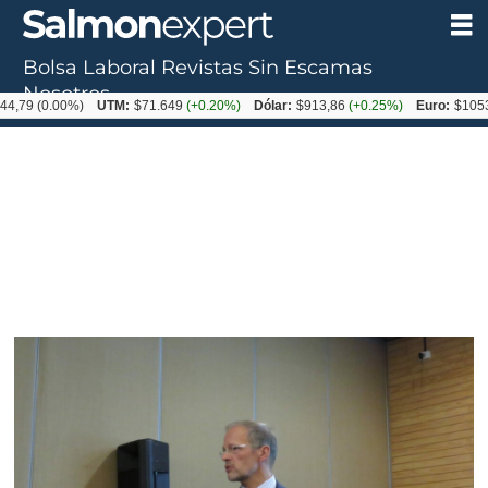
Bolsa Laboral
Revistas
Sin Escamas
Nosotros
.00%)
UTM:
$71.649
(+0.20%)
Dólar:
$913,86
(+0.25%)
Euro:
$1053,08
(-0.