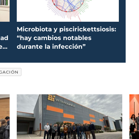
Microbiota y piscirickettsiosis:
dad
“hay cambios notables
e
durante la infección”
IGACIÓN