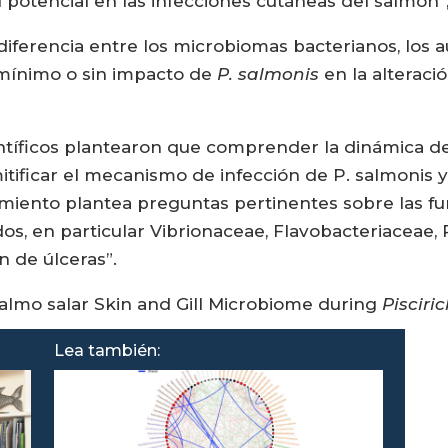
 potencial en las infecciones cutáneas del salmón”,
diferencia entre los microbiomas bacterianos, los
l mínimo o sin impacto de
P. salmonis
en la alteraci
científicos plantearon que comprender la dinámica d
tificar el mecanismo de infección de P. salmonis y 
miento plantea preguntas pertinentes sobre las fu
os, en particular Vibrionaceae, Flavobacteriaceae, P
 de úlceras”.
Salmo salar Skin and Gill Microbiome during
Pisciri
Lea también: