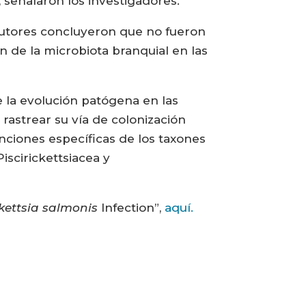
 señalaron los investigadores.
 autores concluyeron que no fueron
ón de la microbiota branquial en las
e la evolución patógena en las
rastrear su vía de colonización
nciones específicas de los taxones
iscirickettsiacea y
ckettsia salmonis
Infection”,
aquí.