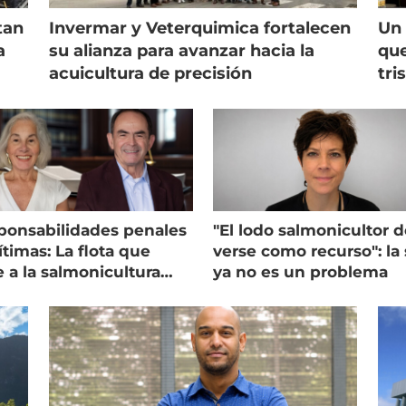
tan
Invermar y Veterquimica fortalecen
Un 
a
su alianza para avanzar hacia la
que
acuicultura de precisión
tri
ponsabilidades penales
"El lodo salmonicultor 
timas: La flota que
verse como recurso": la 
e a la salmonicultura
ya no es un problema
ega su visión