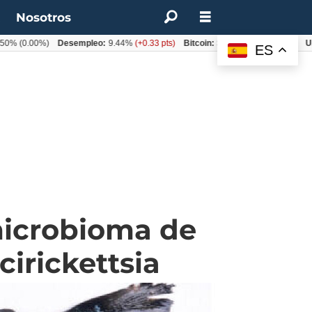
t
Nosotros
.00%)
Desempleo:
9.44%
(+0.33 pts)
Bitcoin:
$64.600,08
(+2.93%)
UF:
$40.
ES
microbioma de
cirickettsia