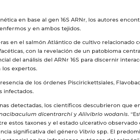
enética en base al gen 16S ARNr, los autores encontr
enfermos y en ambos tejidos.
ras en el salmón Atlántico de cultivo relacionado 
céticas, con la revelación de un patobioma central
ial del análisis del ARNr 16S para discernir intera
 los expertos.
presencia de los órdenes Piscirickettsiales, Flavob
s infectados.
nas detectadas, los científicos descubrieron que e
nacibaculum dicentrarchi
y
Aliivibrio wodanis
. “E
re estos taxones y el estado ulcerativo observado e
ncia significativa del género
Vibrio
spp. El predomi