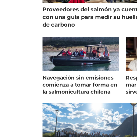
Proveedores del salmón ya cuen
con una guía para medir su huell
de carbono
Navegación sin emisiones
Res
comienza a tomar forma en
marí
la salmonicultura chilena
sirv
entr