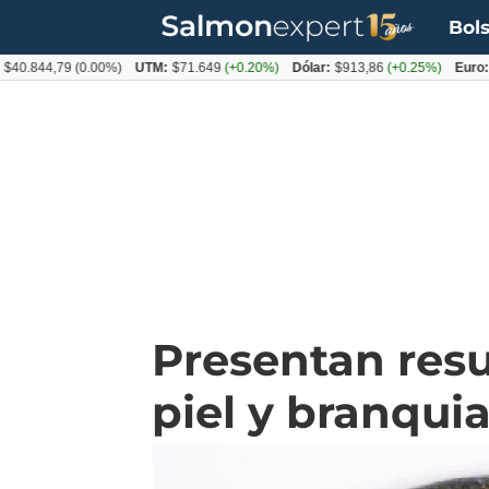
Bols
4,79
(0.00%)
UTM:
$71.649
(+0.20%)
Dólar:
$913,86
(+0.25%)
Euro:
$1053,
Presentan res
piel y branquia