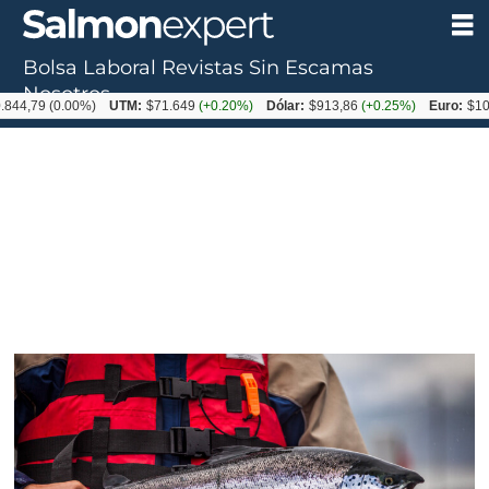
Bolsa Laboral
Revistas
Sin Escamas
Tag:
Nosotros
)
UTM:
$71.649
(+0.20%)
Dólar:
$913,86
(+0.25%)
Euro:
$1053,08
(-0.03%)
cosechas